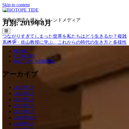
Skip to content
BIOTOPE
TIDE
世界の潮流を感じるトレンドメディア
月別: 2019年8月
open
primary
つながりすぎてしまった世界を私たちはどう生きるか？複雑
menu
facebook
系科学・佐山教授に学ぶ、これからの時代の生き方と多様性
HOME
CONCEPT
BIOTOPE WEBSITE
Sidebar
アーカイブ
2021年7月
2021年6月
2021年5月
2021年3月
2021年1月
2020年10月
2020年9月