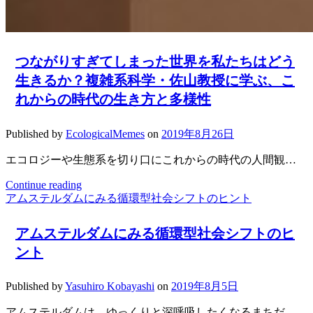
つながりすぎてしまった世界を私たちはどう
生きるか？複雑系科学・佐山教授に学ぶ、こ
れからの時代の生き方と多様性
Published by
EcologicalMemes
on
2019年8月26日
エコロジーや生態系を切り口にこれからの時代の人間観…
Continue reading
つ
アムステルダムにみる循環型社会シフトのヒント
な
が
り
アムステルダムにみる循環型社会シフトのヒ
す
ント
ぎ
て
Published by
Yasuhiro Kobayashi
on
2019年8月5日
し
ま
アムステルダムは、ゆっくりと深呼吸したくなるまちだ…