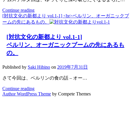
っ
た
Continue reading
ア
世
[対抗文化の新都より vol.1-1] <br>ベルリン、オーガニックブ
ム
界
ームの先にあるもの。
ス
を
テ
私
ル
[対抗文化の新都より vol.1-1]
た
ダ
ベルリン、オーガニックブームの先にあるも
ち
ム
は
の。
に
ど
み
う
る
Published by
Saki Hibino
on
2019年7月31日
生
循
き
さて今回は、ベルリンの食の話 – オー…
環
る
型
か？
Continue reading
[対
社
Author WordPress Theme
by Compete Themes
複
抗
会
雑
文
シ
系
化
フ
科
の
ト
学・
新
の
佐
都
ヒ
山
よ