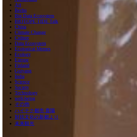
Art
Berlin
Big Data Ecosystem
BIOTOPE TIDE Talk
China
Climate Change
Culture
Data Ecosystem
Ecological Memes
Ecology
Europe
Finland
Guiyang
India
Science
Society
Technology
well-being
その他
ハイテク都市 貴陽
対抗文化の新都より
未来観光