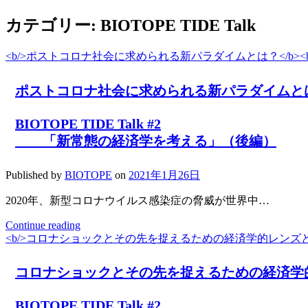
カテゴリー: BIOTOPE TIDE Talk
<b/>ポストコロナ社会に求められる新パラダイムとは？</b><br><
ポストコロナ社会に求められる新パラダイムと
BIOTOPE TIDE Talk #2
「新常態の経済学を考える」（後編）
Published by
BIOTOPE
on
2021年1月26日
2020年、新型コロナウイルス感染症の脅威が世界中…
<b/>
Continue reading
ポ
<b/>コロナショックとその先を捉えるための経済学的レンズとは？</b>
ス
ト
コロナショックとその先を捉えるための経済学
コ
ロ
BIOTOPE TIDE Talk #2