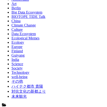
Art
Berlin
Big Data Ecosystem
BIOTOPE TIDE Talk
China
Climate Change
Culture
Data Ecosystem
Ecological Memes
Ecology
Europe
Finland
Guiyang
India
Science
Society
Technology
well-being
その他
ハイテク都市 貴陽
対抗文化の新都より
未来観光