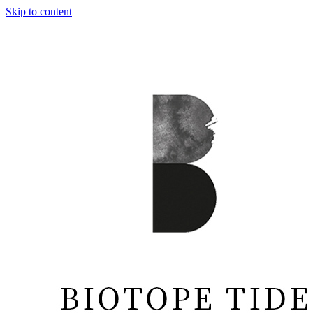
Skip to content
BIOTOPE
TIDE
月別: 2020年2月
【後編】生命のエッセンスを全身で体現していくリジェネラ
ティブな旅
【後編】生命のエッセンスを全身で体現して
いくリジェネラティブな旅
Published by
EcologicalMemes
on
2020年2月21日
Ecological Memesでは、Regene…
Continue reading
【後
[対抗文化の新都より Vol.3-4] <br>ヨーロッパ、気候変動スト
編】
ライキにみる自律型市民社会
生
命
の