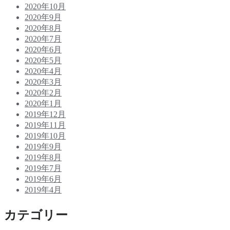
2020年10月
ブ
2020年9月
な
2020年8月
旅
2020年7月
2020年6月
2020年5月
2020年4月
2020年3月
2020年2月
2020年1月
2019年12月
[対抗文化の新都より Vol.3-4]
2019年11月
ヨーロッパ、気候変動ストライキにみる自律
2019年10月
型市民社会
2019年9月
2019年8月
2019年7月
Published by
Saki Hibino
on
2020年2月3日
2019年6月
2019年9月20日、ニューヨークで開かれる国連の…
2019年4月
Continue reading
[対
カテゴリー
【前編】自然の叡智から学び、再生的・繁栄的な生態系を育
抗
むリジェネラティブ・リーダーシップとは？
文