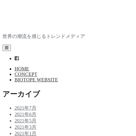
エ
ッ
セ
ン
ス
を
世界の潮流を感じるトレンドメディア
全
身
open
で
primary
menu
facebook
体
現
HOME
し
CONCEPT
て
BIOTOPE WEBSITE
い
く
Sidebar
アーカイブ
リ
ジ
2021年7月
ェ
2021年6月
ネ
2021年5月
ラ
2021年3月
テ
2021年1月
ィ