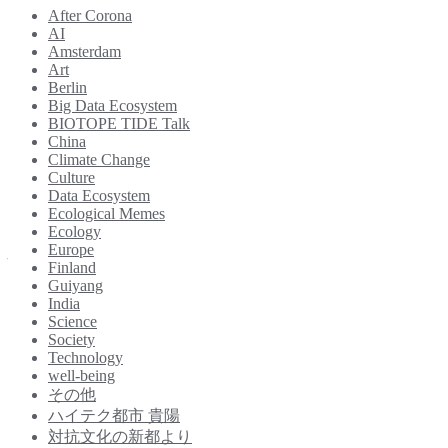
After Corona
化
AI
の
【前編】自然の叡智から学び、再生的・繁栄
Amsterdam
新
的な生態系を育むリジェネラティブ・リーダ
Art
都
Berlin
ーシップとは？
よ
Big Data Ecosystem
BIOTOPE TIDE Talk
り
China
Vol.3-
Published by
EcologicalMemes
on
2020年2月2日
Climate Change
4]
Culture
<br>
Ecological Memesでは、Regene…
Data Ecosystem
ヨ
Ecological Memes
Continue reading
【前
ー
Ecology
身体感覚を通じてシステム変容に迫る<br>〜U理論と身体知
編】
ロ
Europe
性を組み合わせたSPTとは？〜
自
ッ
Finland
然
パ、
Guiyang
India
の
身体感覚を通じてシステム変容に迫る
気
Science
叡
候
〜U理論と身体知性を組み合わせたSPTと
Society
智
変
は？〜
Technology
か
動
well-being
ら
ス
その他
学
ト
Published by
EcologicalMemes
on
2020年2月1日
ハイテク都市 貴陽
び、
ラ
対抗文化の新都より
エコロジーや生態系を切り口にこれからの時代の人間観…