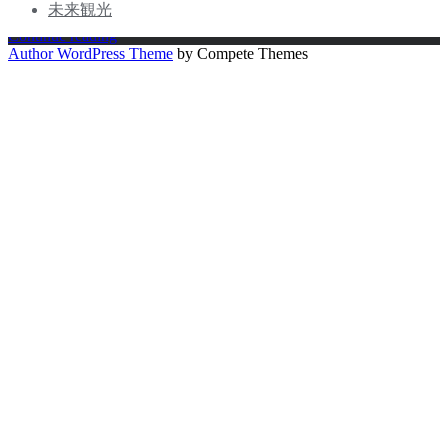
再
イ
未来観光
生
キ
Continue reading
身
的・
に
Author WordPress Theme
by Compete Themes
体
繁
み
感
栄
る
覚
的
自
を
な
律
通
生
型
じ
態
市
て
系
民
シ
を
社
ス
育
会
テ
む
ム
リ
変
ジ
容
ェ
に
ネ
迫
ラ
る
テ
<br>〜
ィ
U
ブ・
理
リ