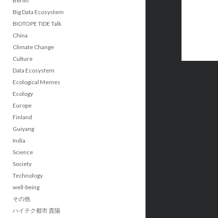
Berlin
Big Data Ecosystem
BIOTOPE TIDE Talk
China
Climate Change
Culture
Data Ecosystem
Ecological Memes
Ecology
Europe
Finland
Guiyang
India
Science
Society
Technology
well-being
その他
ハイテク都市 貴陽