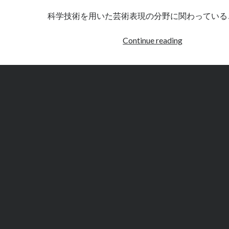
来
観
科学技術を用いた芸術表現の分野に関わっている
光〜
イ
[対
Continue reading
ン
抗
ド
文
編
化
vol.5-
の
1
新
都
よ
り
Vol.4]
<br>Ars
Electronica<
時
代
に
問