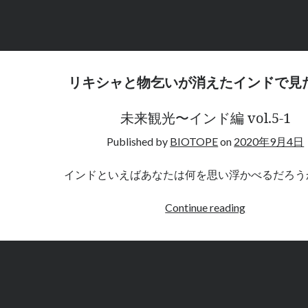
ビ
ジ
ネ
ス
の
リキシャと物乞いが消えたインドで見
邂
逅
未来観光〜インド編 vol.5-1
</b>
<br>
Published by
BIOTOPE
on
2020年9月4日
<br>
未
インドといえばあなたは何を思い浮かべるだろう
来
観
<b/>
Continue reading
光〜
リ
イ
キ
ン
シ
ド
ャ
編
と
vol.5-
物