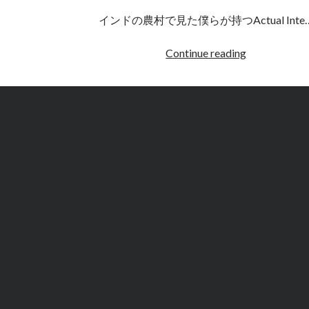
インドの農村で見た僕らが持つActual Inte
<b/>
Continue reading
ガ
ン
ジ
ス
川
で
考
え
た
ソ
ー
シ
ャ
ル
と