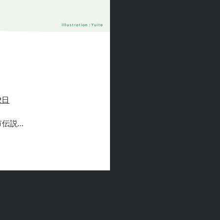
2日
市伝説…