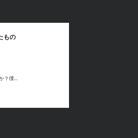
たもの
か？僕…