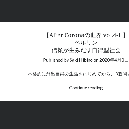
う
ヒ
ュ
ー
マ
【After Coronaの世界 vol.4-1 】
ニ
ベルリン
テ
信頼が生みだす自律型社会
ィ
ー
Published by
Saki Hibino
on
2020年4月8日
本格的に外出自粛の生活をはじめてから、3週間
【After
Continue reading
Corona
の
世
界
vol.4-
1