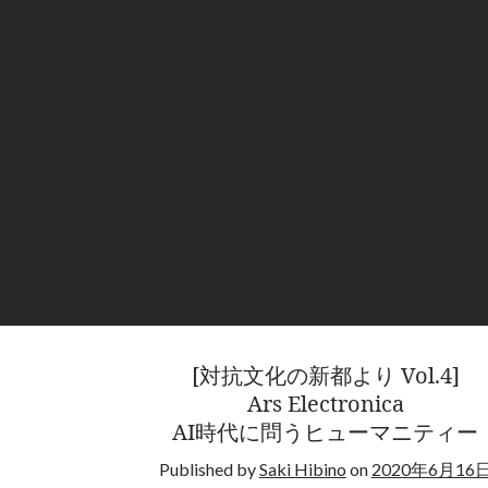
2
乞
い
が
消
え
た
イ
ン
ド
で
見
た
も
の
[対抗文化の新都より Vol.4]
</b>
Ars Electronica
<br>
AI時代に問うヒューマニティー
<br>
未
Published by
Saki Hibino
on
2020年6月16