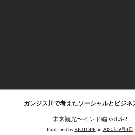
覚
を
つ
く
る
</b>
<br>
<br>Intuitio
Design
#1
ガンジス川で考えたソーシャルとビジネ
未来観光〜インド編 vol.5-2
Published by
BIOTOPE
on
2020年9月4日