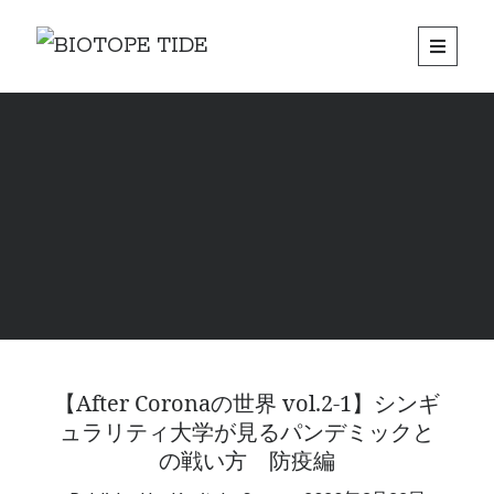
BIOTOPE
open
primary
Sidebar
menu
TIDE
アーカイブ
2021年7月
2021年6月
2021年5月
2021年3月
2021年1月
2020年10月
2020年9月
2020年8月
2020年7月
2020年6月
【After Coronaの世界 vol.2-1】シンギ
2020年5月
ュラリティ大学が見るパンデミックと
2020年4月
の戦い方 防疫編
2020年3月
2020年2月