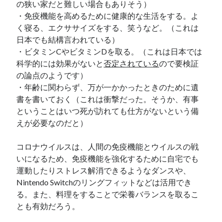
の狭い家だと難しい場合もありそう）
・免疫機能を高めるために健康的な生活をする。よ
く寝る、エクササイズをする、笑うなど。（これは
日本でも結構言われている）
・ビタミンCやビタミンDを取る。（これは日本では
科学的には効果がないと
否定されている
ので要検証
の論点のようです）
・年齢に関わらず、万が一かかったときのために遺
書を書いておく（これは衝撃だった。そうか、有事
ということはいつ死が訪れても仕方がないという備
えが必要なのだと）
コロナウイルスは、人間の免疫機能とウイルスの戦
いになるため、免疫機能を強化するために自宅でも
運動したりストレス解消できるようなダンスや、
Nintendo Switchのリングフィットなどは活用でき
る。また、料理をすることで栄養バランスを取るこ
とも有効だろう。