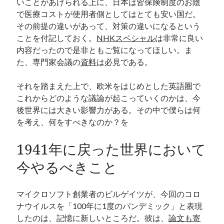
いことがあげられる上に、日本は皆保険制度のお陰
で医療コストが使用者側としてはとても安い国だ。
その前提の違いがあって、対策の違いになるという
ことを付記しておく。
NHKスペシャル
は非常に良い
内容だったので是非ともご覧になってほしい。ま
た、専門家会議の
資料
は必見である。
それを踏まえた上で、欧米をはじめとした英語圏で
これからどのような議論が起こっていくのかは、今
後世界には大きい影響力がある。その中で僕らは何
を考え、何をすべきなのか？を
1941年に戻った世界において
今やるべきこと
マイクロソフト創業者のビルゲイツが、今回のコロ
ナウイルスを「100年に1度のパンデミック」と表現
したのは、記憶に新しいところだ。彼は、
論
文も寄