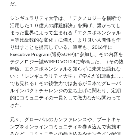
だ。
BIOTOPE TIDE Talk
China
シンギュラリティ大学は、「テクノロジーを横断で
Climate Change
活用した１０億人の課題解決」を掲げ、繋がってし
Culture
まった世界によって生まれる「エクスポネンシャル
Data Ecosystem
＝等比級数的な変化」に備え、より良い人間性を作
Ecological Memes
り出すことを提言している。筆者も、2016年に
Ecology
Executive Program (通称SUEP)に参加し、その内容を
Europe
テクノロジー誌WIRED VOL24に寄稿した。（その抜
Finland
粋版、
エクスポネンシャルを知らずに未来は語れな
Guiyang
い：「シンギュラリティ大学」で学んだ6日間
はここ
India
でも見れる）その後微力ではあるが日本でグローバ
Science
ルインパクトチャレンジの立ち上げに関わり、定期
Society
的にコミュニティの一員として微力ながら関わって
Technology
きた。
well-being
その他
元々、グローバルのカンファレンスや、ブートキャ
ハイテク都市 貴陽
ンプをオンラインコミュニティを巻き込んで実施す
対抗文化の新都より
るなど、コミュニティの巻き込みやオンライン配信
未来観光