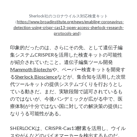
Sherlock社のコロナウイルス対応検査キット
（
https://www.broadinstitute.org/news/enabling-coronavirus-
detection-using-crispr-cas13-open-access-sherlock-research-
protocols-and
）
印象的だったのは、さらにその先、として遺伝子編
集システムCRISPERを活用した検査キットの可能性
が紹介されていたこと。遺伝子編集ツール開発
Mammoth Biotechs
や、ペーパー検査キットを開発す
る
Sherlock Bioscience
などが、集合知を活用した次世
代ツールキットの提供システムづくりを行おうとし
ている動きだ。まだ、実験段階で認可されているも
のではないが、今後パンデミックが広がる中で、医
療体制が十分ではない国に対しての解決策の提供に
なりうる可能性がある。
SHERLOCKは、CRISPR-Cas13酵素を活用し、ウイル
スやがんなどのバイオマーカーを検出するものだ。