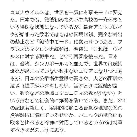
コロナウイルスは、世界を一気に有事モードに変え
た。日本でも、戦後初めての小中高校の一斉休校と
いう特殊な状態になっているが、最近アウトブレイ
クが始まった欧米ではもはや国境封鎖、完全な外出
の禁止など「戦時中モード」に変わりつつある。フ
ランスのマクロン大統領は、明確に「これは、ウイ
ルスに対する戦争だ」という言葉を使った。日本
は、台湾、シンガポールらと並んで、世界では感染
爆発が起こっていない数少ないエリアになりつつあ
るが、日本の公衆衛生意識の高さや、人との距離の
遠さ（握手やハグをしない、話すときに距離が遠
い、教会などの地域コミュニティの数が少ない）と
いう点などで社会的に爆発を防いでいる。また、311
の記憶も新しく、定期的に起こる台風や地震などの
災害対応に慣れているせいか、パニックの度合いも
欧米と比べると冷静に対応しているというのは特筆
すべき状況のように思う。