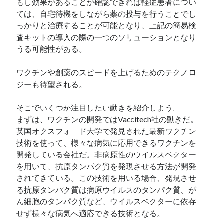
もし効果があることが確認できれば軽症患者につい
ては、自宅待機をしながら薬の投与を行うことでし
っかりと治療することが可能となり、上記の簡易検
査キットの導入の際の一つのソリューションとなり
うる可能性がある。
ワクチンや創薬のスピードを上げるためのテクノロ
ジーも待望される。
そこでいくつか注目したい動きを紹介しよう。
まずは、ワクチンの開発では
Vaccitech
社の動きだ。
英国オクスフォード大学で発見された最新ワクチン
技術を使って、様々な病気に応用できるワクチンを
開発している会社だ。非病原性のウイルスベクター
を用いて、抗原タンパク質を発現させる方法が開発
されてきている。この技術を用いる場合、発現させ
る抗原タンパク質は病原ウイルスのタンパク質、が
ん細胞のタンパク質など、ウイルスベクターに依存
せず様々な病気へ適応できる技術となる。