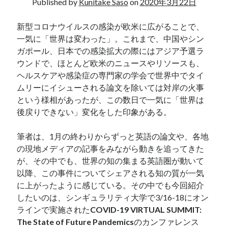
Published by
Kunitake Saso
on
2020年3月22日
2020年1月
2019年12月
新型コロナウイルスの感染が欧米に広がることで、
2019年11月
一気に「世界は変わった」。これまで、中国やシン
2019年10月
ガポール、日本での感染拡大の際にはアジア予選ラ
2019年9月
ウンドで、ほとんど欧米のニュースやリソースも、
2019年8月
ヘルスケアや感染症の専門家の学会で世界中でタイ
2019年7月
ムリーにイシューされる論文を除いては対岸の火事
2019年6月
という様相があったが、この数日で一気に「世界は
2019年4月
後戻りできない」変化をした印象がある。
筆者は、1月の終わりからずっと英語の論文や、各地
カテゴリー
の現地メディアの記事をみながら動きを追ってきた
が、その中でも、世界の知の集まる英語圏が動いて
After Corona
以降、この事件についてシェアされる知の質が一気
AI
に上がったように感じている。その中でも今回紹介
Amsterdam
したいのは、シンギュラリティ大学で3/16-18にオン
Art
ラインで実施された
COVID-19 VIRTUAL SUMMIT:
Berlin
The State of Future Pandemics
のカンファレンス
Big Data Ecosystem