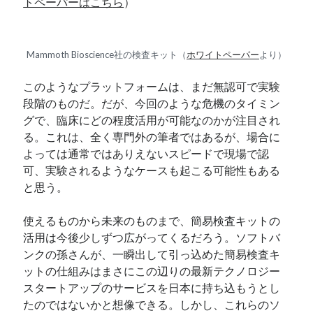
トペーパーはこち
ら
）
Mammoth Bioscience社の検査キット（
ホワイトペーパー
より）
このようなプラットフォームは、まだ無認可で実験
段階のものだ。だが、今回のような危機のタイミン
グで、臨床にどの程度活用が可能なのかが注目され
る。これは、全く専門外の筆者ではあるが、場合に
よっては通常ではありえないスピードで現場で認
可、実験されるようなケースも起こる可能性もある
と思う。
使えるものから未来のものまで、簡易検査キットの
活用は今後少しずつ広がってくるだろう。ソフトバ
ンクの孫さんが、一瞬出して引っ込めた簡易検査キ
ットの仕組みはまさにこの辺りの最新テクノロジー
スタートアップのサービスを日本に持ち込もうとし
たのではないかと想像できる。しかし、これらのソ