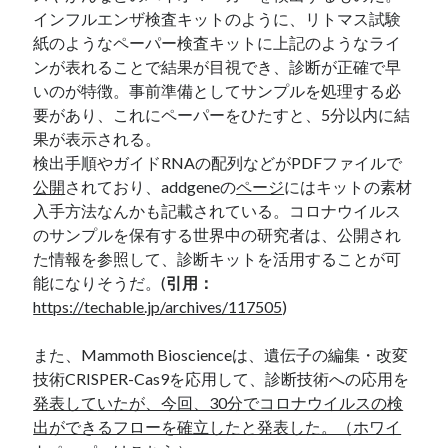
インフルエンザ検査キットのように、リトマス試験
紙のようなペーパー検査キットに上記のようなライ
ンが表れることで結果が目視でき、診断が正確で早
いのが特徴。事前準備としてサンプルを処理する必
要があり、これにペーパーをひたすと、5分以内に結
果が表示される。
検出手順やガイドRNAの配列などがPDFファイルで
公開
されており、addgeneの
ページ
にはキットの素材
入手方法なんかも記載されている。コロナウイルス
のサンプルを保有する世界中の研究者は、公開され
た情報を参照して、診断キットを活用することが可
能になりそうだ。(
引用：
https://techable.jp/archives/117505
)
また、Mammoth Bioscienceは、遺伝子の編集・改変
技術CRISPER-Cas9を応用して、診断技術への応用を
発表して
いたが、今回、30分でコロナウイルスの検
出ができるフローを確立したと発表した。（ホワイ