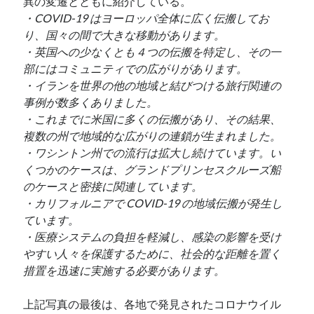
異の変遷とともに紹介している。
・COVID-19 はヨーロッパ全体に広く伝搬してお
り、国々の間で大きな移動があります。
・英国への少なくとも４つの伝搬を特定し、その一
部にはコミュニティでの広がりがあります。
・イランを世界の他の地域と結びつける旅行関連の
事例が数多くありました。
・これまでに米国に多くの伝搬があり、その結果、
複数の州で地域的な広がりの連鎖が生まれました。
・ワシントン州での流行は拡大し続けています。い
くつかのケースは、グランドプリンセスクルーズ船
のケースと密接に関連しています。
・カリフォルニアで COVID-19 の地域伝搬が発生し
ています。
・医療システムの負担を軽減し、感染の影響を受け
やすい人々を保護するために、社会的な距離を置く
措置を迅速に実施する必要があります。
上記写真の最後は、各地で発見されたコロナウイル