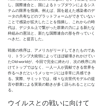
し、国際連合と、国によるトップダウンによるシス
テムの限界を指摘。例えば、国を超えた感染者のデ
ータの共有などのプラットフォームができていない
ことで感染が拡大したことを指摘し、これからの時
代は、デジタル上で繋がった群衆の力による新たな
枠組みの憲法と、新たな国際連合の形を作っていく
べきだ。と提言した。
戦後の秩序は、アメリカがリードしてきたものであ
り、トランプ大統領によってほぼ破壊されかけてい
たOld worldが、今回で完全に終わり、次の秩序に向
けてトップではなく、一人一人が貢献できる世界を
作るべきだというメッセージには非常に共感でき
る。実際、サミットでは、様々な次世代モデルの提
言や群衆による実装の動きが多く語られることにな
る。
ウイルスとの戦いに向けて