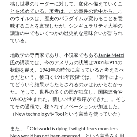
稿し世界のリーダーに対して、変化へ備えていくこ
とを求めている。著者は、この事件の途中から、
こ
のウイルスは、歴史のパラダイムが変わることを意
味することを直観したが、シンギュラリティ大学の
議論の中でもいくつかの歴史的な意味合いが語られ
ている。
地政学の専門家であり、小説家でもある
Jamie Metzl
氏
の講演では、今のアメリカの状態は2001年911の
状態を越え、1941年の時代に戻っていると考えるべ
きだという。彼曰く1941年段階では、「戦争によっ
てどういう結果がもたらされるのかはわからなかっ
た。そして、世界の多くの国が独立し、国際連合や
WHOが生まれた。新しい世界秩序ができた」。そし
てその過程で、様々なイノベーションが加速した。
（New technologyやToolという言葉を使っていた）
また、「Old world is dying.Twilight fears monsters.
New world has not been emerged」という言葉を引用