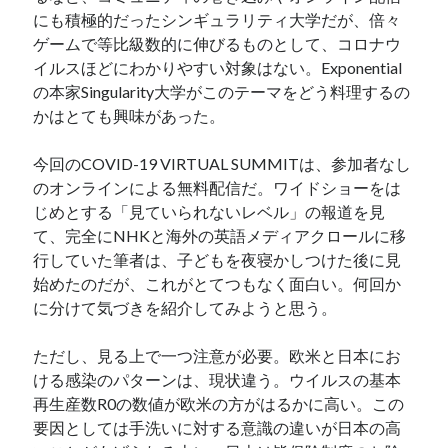
にも積極的だったシンギュラリティ大学だが、倍々
ゲームで等比級数的に伸びるものとして、コロナウ
イルスほどにわかりやすい対象はない。Exponential
の本家Singularity大学がこのテーマをどう料理するの
かはとても興味があった。
今回のCOVID-19 VIRTUAL SUMMITは、参加者なし
のオンラインによる無料配信だ。ワイドショーをは
じめとする「見ていられないレベル」の報道を見
て、完全にNHKと海外の英語メディアクロールに移
行していた筆者は、子どもを夜寝かしつけた後に見
始めたのだが、これがとてつもなく面白い。何回か
に分けて気づきを紹介してみようと思う。
ただし、見る上で一つ注意が必要。欧米と日本にお
ける感染のパターンは、現状違う。ウイルスの基本
再生産数R0の数値が欧米の方がはるかに高い。この
要因としては手洗いに対する意識の違いが日本の高