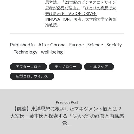
思考法』
『21世紀のビジネスにデザイン
思考が必要な理由』
『
ひとりの妄想で未
来は変わる VISION DRIVEN
INNOVATION
』著者。大学院大学至善館
准教授。
Published in
After Corona
Europe
Science
Society
Technology
well-being
アフターコロナ
テクノロジー
ヘルスケア
新型コロナウイルス
Previous Post
【前編】東洋思想に根ざしたマネジメント観とは？
大室氏・藤本氏と探索する「“あいだ”の経営と内臓感
覚」