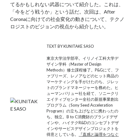
てるかもしれない武器について紹介した。これは、
「今をどう戦うか」という話だ。次回は、After
Coronaに向けての社会変化の動きについて、テクノ
ロジストのビジョンの視点から紹介したい。
TEXT BY KUNITAKE SASO
東京大学法学部卒。イリノイ工科大学デ
ザイン学科（Master of Design
Methods）修士課程修了。P&Gにて、フ
ァブリーズ、レノアなどのヒット商品の
マーケティングを手がけたのち、ジレッ
トのブランドマネージャーを務めた。ヒ
ューマンバリュー社を経て、ソニークリ
エイティブセンター全社の新規事業創出
プログラム（Sony Seed Acceleration
Program）の立ち上げなどに携わったの
ち、独立。B to C消費財のブランドデザ
インや、ハイテクR&Dのコンセプトデザ
インやサービスデザインプロジェクトを
得意としている。
『直感と論理をつなぐ