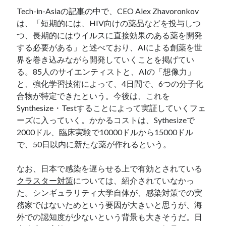
Tech-in-Asiaの
記事
の中で、CEO Alex Zhavoronkov
は、「短期的には、HIV向けの薬品などを投与しつ
つ、長期的にはウイルスに直接効果のある薬を開発
する必要がある」と述べており、AIによる創薬を世
界を巻き込みながら開発していくことを掲げてい
る。85人のサイエンティストと、AIの「想像力」
と、強化学習技術によって、4日間で、6つの分子化
合物が特定できたという。今後は、これを
Synthesize・Testすることによって実証していくフェ
ーズに入っていく。かかるコストは、Sythesizeで
2000ドル、臨床実験で10000ドルから15000ドル
で、50日以内に新たな薬が作れるという。
なお、日本で感染を遅らせる上で有効とされている
クラスター対策
については、紹介されていなかっ
た。シンギュラリティ大学自体が、感染対策での実
務家ではないためという要因が大きいと思うが、海
外での認知度が少ないという背景も大きそうだ。日