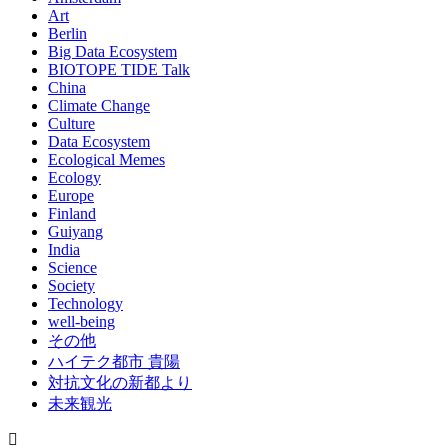
Art
Berlin
Big Data Ecosystem
BIOTOPE TIDE Talk
China
Climate Change
Culture
Data Ecosystem
Ecological Memes
Ecology
Europe
Finland
Guiyang
India
Science
Society
Technology
well-being
その他
ハイテク都市 貴陽
対抗文化の新都より
未来観光