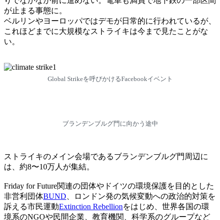
りでなかなか前に進めない。電車も満員で地下鉄の一部区間
が止まる事態に。
ベルリンやヨーロッパではデモが日常的に行われているが、
これほどまでに大規模なストライキは今まで見たことがな
い。
Global Strikeを呼びかけるFacebookイベント
ブランデンブルグ門に向かう途中
ストライキのメイン会場であるブランデンブルグ門周辺に
は、約8〜10万人が集結。
Friday for Future関連の団体やドイツの環境保護を目的とした
非営利団体
BUND
、ロンドン発の気候変動への政治的対策を
訴える市民運動
Extinction Rebellion
をはじめ、世界各国の環
境系のNGOや民間企業、教育機関、科学系のグループなど