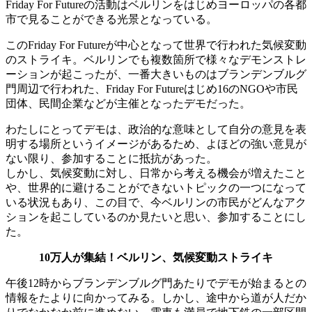
Friday For Futureの活動はベルリンをはじめヨーロッパの各都
市で見ることができる光景となっている。
このFriday For Futureが中心となって世界で行われた気候変動
のストライキ。ベルリンでも複数箇所で様々なデモンストレ
ーションが起こったが、一番大きいものはブランデンブルグ
門周辺で行われた、Friday For Futureはじめ16のNGOや市民
団体、民間企業などが主催となったデモだった。
わたしにとってデモは、政治的な意味として自分の意見を表
明する場所というイメージがあるため、よほどの強い意見が
ない限り、参加することに抵抗があった。
しかし、気候変動に対し、日常から考える機会が増えたこと
や、世界的に避けることができないトピックの一つになって
いる状況もあり、この目で、今ベルリンの市民がどんなアク
ションを起こしているのか見たいと思い、参加することにし
た。
10万人が集結！ベルリン、気候変動ストライキ
午後12時からブランデンブルグ門あたりでデモが始まるとの
情報をたよりに向かってみる。しかし、途中から道が人だか