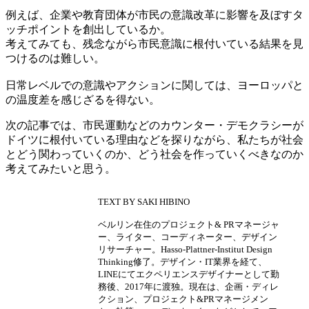
例えば、企業や教育団体が市民の意識改革に影響を及ぼすタ
ッチポイントを創出しているか。
考えてみても、残念ながら市民意識に根付いている結果を見
つけるのは難しい。
日常レベルでの意識やアクションに関しては、ヨーロッパと
の温度差を感じざるを得ない。
次の記事では、市民運動などのカウンター・デモクラシーが
ドイツに根付いている理由などを探りながら、私たちが社会
とどう関わっていくのか、どう社会を作っていくべきなのか
考えてみたいと思う。
TEXT BY SAKI HIBINO
ベルリン在住のプロジェクト& PRマネージャ
ー、ライター、コーディネーター、デザイン
リサーチャー。Hasso-Plattner-Institut Design
Thinking修了。デザイン・IT業界を経て、
LINEにてエクペリエンスデザイナーとして勤
務後、2017年に渡独。現在は、企画・ディレ
クション、プロジェクト&PRマネージメン