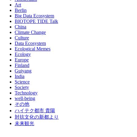
Art
Berlin
Big Data Ecosystem
BIOTOPE TIDE Talk
China
Climate Change
Culture
Data Ecosystem
Ecological Memes
Ecology
Europe
Finland
Guiyang
India
Science
Society
Technology
well-being
その他
ハイテク都市 貴陽
対抗文化の新都より
未来観光