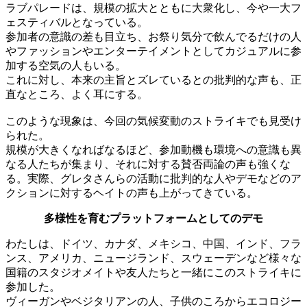
ラブパレードは、規模の拡大とともに大衆化し、今や一大フ
ェスティバルとなっている。
参加者の意識の差も目立ち、お祭り気分で飲んでるだけの人
やファッションやエンターテイメントとしてカジュアルに参
加する空気の人もいる。
これに対し、本来の主旨とズレているとの批判的な声も、正
直なところ、よく耳にする。
このような現象は、今回の気候変動のストライキでも見受け
られた。
規模が大きくなればなるほど、参加動機も環境への意識も異
なる人たちが集まり、それに対する賛否両論の声も強くな
る。実際、グレタさんらの活動に批判的な人やデモなどのア
クションに対するヘイトの声も上がってきている。
多様性を育むプラットフォームとしてのデモ
わたしは、ドイツ、カナダ、メキシコ、中国、インド、フラ
ンス、アメリカ、ニュージランド、スウェーデンなど様々な
国籍のスタジオメイトや友人たちと一緒にこのストライキに
参加した。
ヴィーガンやベジタリアンの人、子供のころからエコロジー