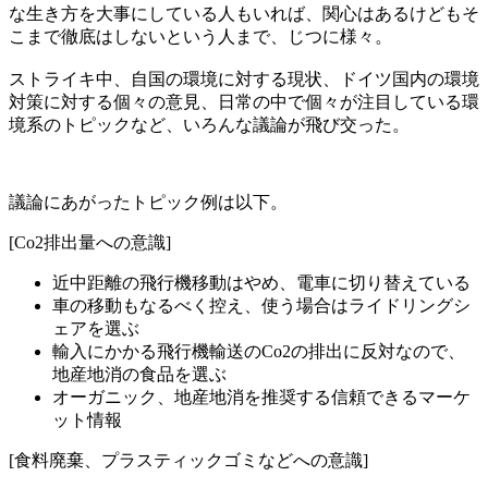
な生き方を大事にしている人もいれば、関心はあるけどもそ
こまで徹底はしないという人まで、じつに様々。
ストライキ中、自国の環境に対する現状、ドイツ国内の環境
対策に対する個々の意見、日常の中で個々が注目している環
境系のトピックなど、いろんな議論が飛び交った。
議論にあがったトピック例は以下。
[Co2排出量への意識]
近中距離の飛行機移動はやめ、電車に切り替えている
車の移動もなるべく控え、使う場合はライドリングシ
ェアを選ぶ
輸入にかかる飛行機輸送のCo2の排出に反対なので、
地産地消の食品を選ぶ
オーガニック、地産地消を推奨する信頼できるマーケ
ット情報
[食料廃棄、プラスティックゴミなどへの意識]