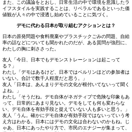
また、この議論をとおし、日常生活の中で環境を意識したラ
イフスタイルを実践することは、リベラルであるといった価
値観が人々の中で浸透し始めていることに気づく。
デモに代わる日本が取り組むアクションとは？
日本の原発問題や食料廃棄やプラスチックごみの問題、自給
率の話などについても聞かれたのだが、ある質問が強烈に、
わたしの胸に刺ささった。
友人「今日、日本でもデモンストレーションは起こって
る？」
わたし「デモはあるけど、日本ではベルリンほどの参加者は
いない。合計で数千人程度だと思う。」
友人「日本は、あんまりデモの文化が根付いてないって聞く
よね。」
わたし「そうだね。デモ自体がネガティブで危険な印象もあ
って、日常的にあまり見ない。デモをしても何も変わらな
い、デモ自体を有効手段と捉えていない人も多いと思う。」
友人「うん。確かにデモ自体が有効手段ではないっていう考
え方はわかる。日本にはデモの文化は合わないのかもね。じ
ゃあ、日本にあったやり方で、市民のエナジーが集まって、