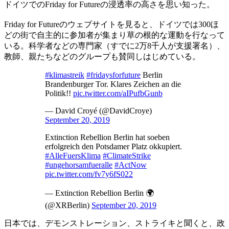
ドイツでのFriday for Futureの浸透率の高さを思い知った。
Friday for Futureのウェブサイトを見ると、ドイツでは300ほ
どの街で自主的に参加者が集まり草の根的な運動を行なって
いる。科学者などの専門家（すでに2万8千人が支援署名）、
教師、親たちなどのグループも賛同しはじめている。
#klimastreik
#fridaysforfuture
Berlin
Brandenburger Tor. Klares Zeichen an die
Politik!!
pic.twitter.com/aIPufbGunb
— David Croyé (@DavidCroye)
September 20, 2019
Extinction Rebellion Berlin hat soeben
erfolgreich den Potsdamer Platz okkupiert.
#AlleFuersKlima
#ClimateStrike
#ungehorsamfueralle
#ActNow
pic.twitter.com/fv7y6fS022
— Extinction Rebellion Berlin 🌍
(@XRBerlin)
September 20, 2019
日本では、デモンストレーション、ストライキと聞くと、政