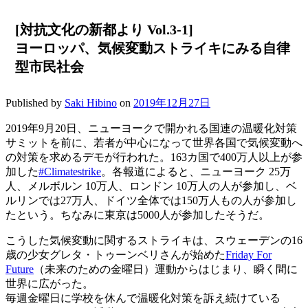
[対抗文化の新都より Vol.3-1]
ヨーロッパ、気候変動ストライキにみる自律
型市民社会
Published by
Saki Hibino
on
2019年12月27日
2019年9月20日、ニューヨークで開かれる国連の温暖化対策
サミットを前に、若者が中心になって世界各国で気候変動へ
の対策を求めるデモが行われた。163カ国で400万人以上が参
加した
#Climatestrike
。各報道によると、ニューヨーク 25万
人、メルボルン 10万人、ロンドン 10万人の人が参加し、ベ
ルリンでは27万人、ドイツ全体では150万人もの人が参加し
たという。ちなみに東京は5000人が参加したそうだ。
こうした気候変動に関するストライキは、スウェーデンの16
歳の少女グレタ・トゥーンベリさんが始めた
Friday For
Future
（未来のための金曜日）運動からはじまり、瞬く間に
世界に広がった。
毎週金曜日に学校を休んで温暖化対策を訴え続けている