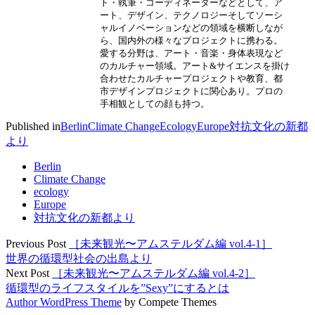
ト・執筆・コーディネーターなどとして、ア
ート、デザイン、テクノロジーそしてソーシ
ャルイノベーションなどの領域を横断しなが
ら、国内外の様々なプロジェクトに携わる。
愛する分野は、アート・音楽・身体表現など
のカルチャー領域。アート&サイエンスを掛け
合わせたカルチャープロジェクトや教育、都
市デザインプロジェクトに関心あり。プロの
手相観としての顔も持つ。
Published in
Berlin
Climate Change
Ecology
Europe
対抗文化の新都
より
Berlin
Climate Change
ecology
Europe
対抗文化の新都より
Previous Post
［未来観光〜アムステルダム編 vol.4-1］
世界の循環型社会の出島より
Next Post
［未来観光〜アムステルダム編 vol.4-2］
循環型のライフスタイルを”Sexy”にするとは
Author WordPress Theme
by Compete Themes