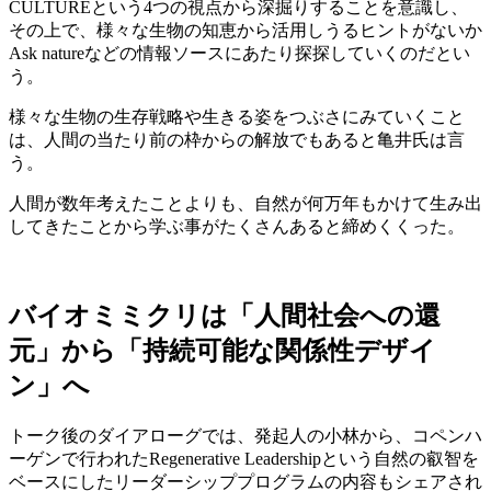
CULTUREという4つの視点から深掘りすることを意識し、
その上で、様々な生物の知恵から活用しうるヒントがないか
Ask natureなどの情報ソースにあたり探探していくのだとい
う。
様々な生物の生存戦略や生きる姿をつぶさにみていくこと
は、人間の当たり前の枠からの解放でもあると亀井氏は言
う。
人間が数年考えたことよりも、自然が何万年もかけて生み出
してきたことから学ぶ事がたくさんあると締めくくった。
バイオミミクリは「人間社会への還
元」から「持続可能な関係性デザイ
ン」へ
トーク後のダイアローグでは、発起人の小林から、コペンハ
ーゲンで行われたRegenerative Leadershipという自然の叡智を
ベースにしたリーダーシッププログラムの内容もシェアされ