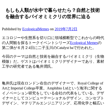
もしも人類が水中で暮らせたら？自然と技術
を融合するバイオミミクリの世界に迫る
Published by
EcologicalMemes
on
2019年7月2日
エコロジーや生態系を切り口に領域横断型でこれからの時代
の人間観を探るトークイベントシリーズ
Ecological Memes
の
第二弾が６月２4日に二子玉川のCatalyst baで行われた。
今回のテーマは自然と技術を融合するバイオミミクリ（生物
模倣）だ。ゲストはバイオミミクリデザイナーであり、素材
工学の研究者である亀井潤氏。
亀井氏は現在ロンドン在住のデザイナーで、Royal College of
ArtとImperial College卒業。Amphibio Ltdという海洋に関する
イノベーション研究をしている会社の代表をしている。デザ
イナーとしてコンピューテーショナルデザイン、コンセプト
デザイン、マテリアルエンジニアリング、応用化学と幅広い