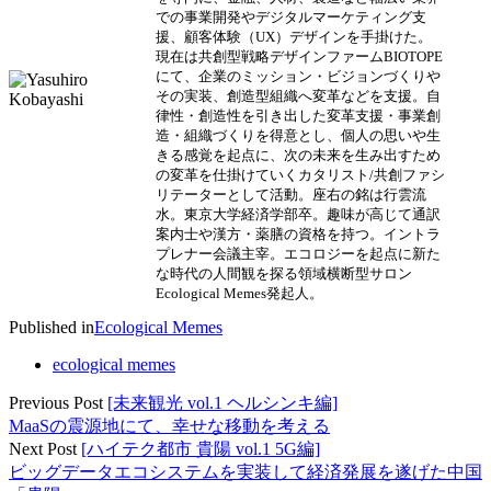
での事業開発やデジタルマーケティング支
援、顧客体験（UX）デザインを手掛けた。
現在は共創型戦略デザインファームBIOTOPE
にて、企業のミッション・ビジョンづくりや
その実装、創造型組織へ変革などを支援。自
律性・創造性を引き出した変革支援・事業創
造・組織づくりを得意とし、個人の思いや生
きる感覚を起点に、次の未来を生み出すため
の変革を仕掛けていくカタリスト/共創ファシ
リテーターとして活動。座右の銘は行雲流
水。東京大学経済学部卒。趣味が高じて通訳
案内士や漢方・薬膳の資格を持つ。イントラ
プレナー会議主宰。エコロジーを起点に新た
な時代の人間観を探る領域横断型サロン
Ecological Memes発起人。
Published in
Ecological Memes
ecological memes
Previous Post
[未来観光 vol.1 ヘルシンキ編]
MaaSの震源地にて、幸せな移動を考える
Next Post
[ハイテク都市 貴陽 vol.1 5G編]
ビッグデータエコシステムを実装して経済発展を遂げた中国