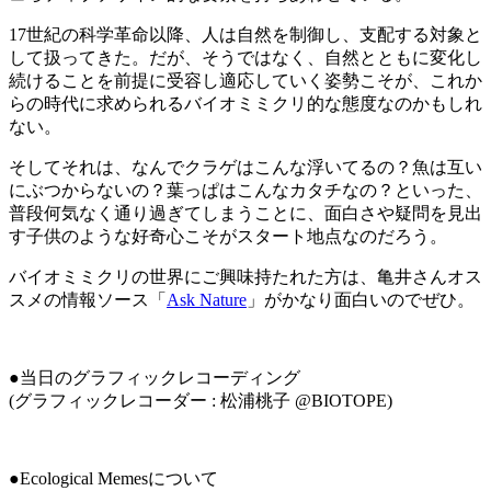
17世紀の科学革命以降、人は自然を制御し、支配する対象と
して扱ってきた。だが、そうではなく、自然とともに変化し
続けることを前提に受容し適応していく姿勢こそが、これか
らの時代に求められるバイオミミクリ的な態度なのかもしれ
ない。
そしてそれは、なんでクラゲはこんな浮いてるの？魚は互い
にぶつからないの？葉っぱはこんなカタチなの？といった、
普段何気なく通り過ぎてしまうことに、面白さや疑問を見出
す子供のような好奇心こそがスタート地点なのだろう。
バイオミミクリの世界にご興味持たれた方は、亀井さんオス
スメの情報ソース「
Ask Nature
」がかなり面白いのでぜひ。
●当日のグラフィックレコーディング
(グラフィックレコーダー : 松浦桃子 @BIOTOPE)
●Ecological Memesについて