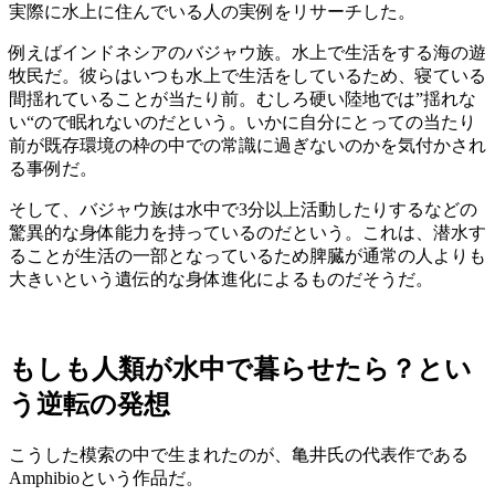
実際に水上に住んでいる人の実例をリサーチした。
例えばインドネシアのバジャウ族。水上で生活をする海の遊
牧民だ。彼らはいつも水上で生活をしているため、寝ている
間揺れていることが当たり前。むしろ硬い陸地では”揺れな
い“ので眠れないのだという。いかに自分にとっての当たり
前が既存環境の枠の中での常識に過ぎないのかを気付かされ
る事例だ。
そして、バジャウ族は水中で3分以上活動したりするなどの
驚異的な身体能力を持っているのだという。これは、潜水す
ることが生活の一部となっているため脾臓が通常の人よりも
大きいという遺伝的な身体進化によるものだそうだ。
もしも人類が水中で暮らせたら？とい
う逆転の発想
こうした模索の中で生まれたのが、亀井氏の代表作である
Amphibioという作品だ。