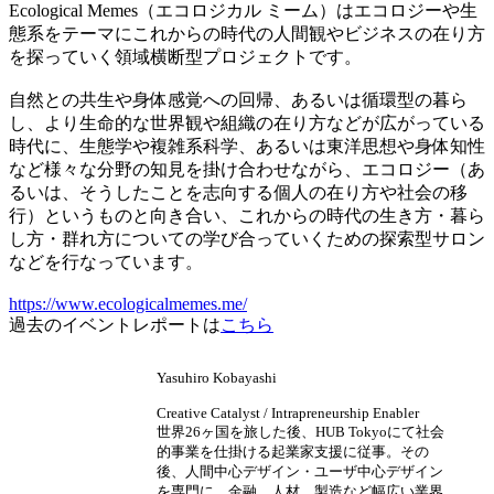
Ecological Memes（エコロジカル ミーム）はエコロジーや生
態系をテーマにこれからの時代の人間観やビジネスの在り方
を探っていく領域横断型プロジェクトです。
自然との共生や身体感覚への回帰、あるいは循環型の暮ら
し、より生命的な世界観や組織の在り方などが広がっている
時代に、生態学や複雑系科学、あるいは東洋思想や身体知性
など様々な分野の知見を掛け合わせながら、エコロジー（あ
るいは、そうしたことを志向する個人の在り方や社会の移
行）というものと向き合い、これからの時代の生き方・暮ら
し方・群れ方についての学び合っていくための探索型サロン
などを行なっています。
https://www.ecologicalmemes.me/
過去のイベントレポートは
こちら
Yasuhiro Kobayashi
Creative Catalyst / Intrapreneurship Enabler
世界26ヶ国を旅した後、HUB Tokyoにて社会
的事業を仕掛ける起業家支援に従事。その
後、人間中心デザイン・ユーザ中心デザイン
を専門に、金融、人材、製造など幅広い業界