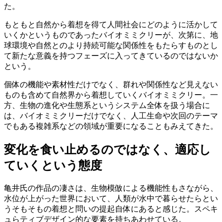
た。
もともと自然から着想を得て人間社会にどのように活かして
いくかというものであったバイオミミクリーが、次第に、地
球環境や自然とのより持続可能な関係性をもたらすものとし
て新たな意義を持つフェーズに入ってきているのではないか
という。
個体の機能や素材性だけでなく、群れや関係性など見えない
ものも含めて自然界から着想していくバイオミミクリー。一
方、生物の進化や生態系というシステム全体を扱う場合に
は、バイオミミクリーだけでなく、人工生命や次回のテーマ
でもある複雑系などの領域が重要になることもみえてきた。
変化を食い止めるのではなく、適応し
ていくという態度
亀井氏の作品の凄さは、生物模倣による機能性もさながら、
水位が上がった世界において、人類が水中で暮らせたらとい
うそもそもの着想と問いの提起自体にあると感じた。スペキ
ュらティブデザイン的な要素を持ちあわせている。