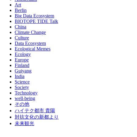
Art
Berlin
Big Data Ecosystem
BIOTOPE TIDE Talk
China
Climate Change
Culture
Data Ecosystem
Ecological Memes
Ecology
Europe
Finland
Guiyang
India
Science
Society
Technology
well-being
その他
ハイテク都市 貴陽
対抗文化の新都より
未来観光