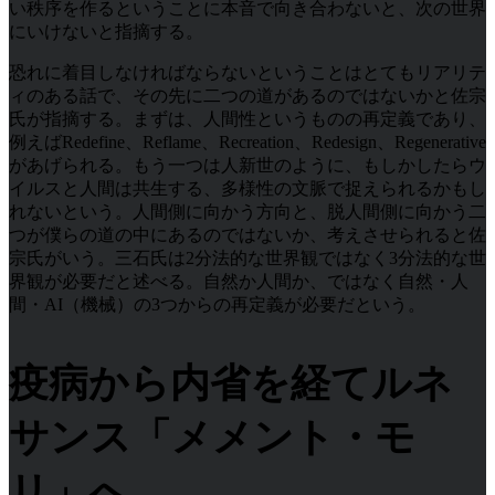
い秩序を作るということに本音で向き合わないと、次の世界
にいけないと指摘する。
恐れに着目しなければならないということはとてもリアリテ
ィのある話で、その先に二つの道があるのではないかと佐宗
氏が指摘する。まずは、人間性というものの再定義であり、
例えばRedefine、Reflame、Recreation、Redesign、Regenerative
があげられる。もう一つは人新世のように、もしかしたらウ
イルスと人間は共生する、多様性の文脈で捉えられるかもし
れないという。人間側に向かう方向と、脱人間側に向かう二
つが僕らの道の中にあるのではないか、考えさせられると佐
宗氏がいう。三石氏は2分法的な世界観ではなく3分法的な世
界観が必要だと述べる。自然か人間か、ではなく自然・人
間・AI（機械）の3つからの再定義が必要だという。
疫病から内省を経てルネ
サンス「メメント・モ
リ」へ