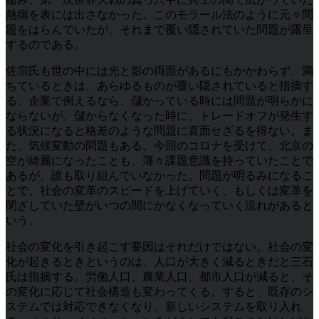
熱病を表には出さなかった。このモラール法のように元々問
題をはらんでいたが、それまで覆い隠されていた問題が露呈
するのである。
佐宗氏も世の中には光と影の両面があるにもかかわらず、満
ちているときは、あらゆるものが覆い隠されていると指摘す
る。企業で例えるなら、儲かっている時には問題が明らかに
ならないが、儲からなくなった時に、トレードオフが発生す
る状況になると格差のような問題に直面せざるを得ない。ま
た、気候変動の問題もある。今回のコロナを受けて、北京の
空が綺麗になったことも、薄々課題意識を持っていたことで
あるが、誰も取り組んでいなかった。問題が明るみになるこ
とで、社会の変革のスピードを上げていく、もしくは変革を
閉ざしていた壁がいつの間にかなくなっていく流れがあると
いう。
社会の変化を引き起こす要因はそれだけではない。社会の変
化が起きるときというのは、人口が大きく減るときだと三石
氏は指摘する。労働人口、農業人口、都市人口が減ると、そ
の変化に応じて社会構造も変わってくる。すると、既存のシ
ステムでは対応できなくなり、新しいシステムを取り入れ