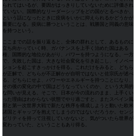
られてはいるが、要因がはっきりしていないために評価され
ていない。国際的なリーダーシップをどの国がとるべきか、
という話になったときに疫病をいかに抑えられるかどうかが
重要になる。疫病に勝つということは、戦勝国と同義の意味
を持つという。
ここまでの話を振り返ると、全体の群れとして、あるものに
立ち向かっていく時、ガバナンスを上手く治めた国はある
種、国際的な地位があがり、パワーを持つようになる。一方
で、失敗した国は、大きな社会変化を引き起こし、イノベー
ションを起こすきっかけを得る。これだけをみると、どちら
が正解で、どちらが不正解かが自明ではないと佐宗氏が述べ
る。どちらにせよ、パワーやエネルギーを持つことになり、
その後の変化の中で国はどうなっていくのか、という大局的
な問いが見える。そこで、日本が今の流れのまま、上手くい
った理由はわからない状態でやり過ごすと、またスペイン風
邪と第一次世界大戦で新たな秩序を構成しようと動いた欧米
諸国とギャップを抱えてしまうのではないだろうか。センシ
ビリティを持って注視していかないと、気がついたら世界が
変わっていた、ということもあり得る。