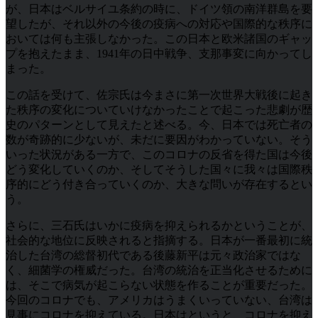
が、日本はベルサイユ条約の時に、ドイツ領の南洋群島を要
望したが、それ以外の今後の疫病への対応や国際的な秩序に
おいては何も主張しなかった。この日本と欧米諸国のギャッ
プを抱えたまま、1941年の日中戦争、支那事変に向かってし
まった。
この話を受けて、佐宗氏は今まさに第一次世界大戦後に起き
た秩序の変化についていけなかったことで起こった悲劇が歴
史のパターンとして見えたと述べる。今、日本では死亡者の
数が奇跡的に少ないが、未だに要因がわかっていない。そう
いった状況がある一方で、このコロナの反省を得た国は今後
どう変化していくのか、そしてそうした国々に我々は国際秩
序的にどう付き合っていくのか、大きな問いが存在するとい
う。
さらに、三石氏はいかに疫病を抑えられるかということが、
社会的な地位に反映されると指摘する。日本が一番最初に統
治した台湾の総督初代である後藤新平は元々政治家ではな
く、細菌学の権威だった。台湾の統治を正当化させるために
は、そこで病気が起こらない状態を作ることが重要だった。
今回のコロナでも、アメリカはうまくいっていない、台湾は
見事にコロナを抑えている。日本はというと、コロナを抑え