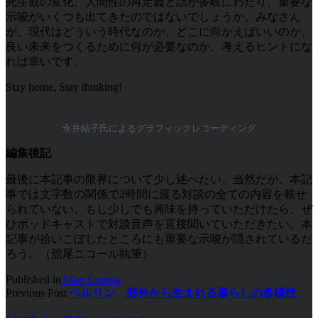
死生観の変化、人間性の再定義と話が多岐にわたり、重要な
示唆がいくつも出てきたのではないでしょうか。みなさん
が、現代はどういう時代なのか、どこに向かえばいいのか、
良い未来をつくるために何が必要なのか、考えるヒントにな
れば幸いです。
Stay home, Stay thinking!
永井結子氏によるグラフィックレコーディング
編集後記
最後に本記事の限界について少し述べたい。当然だが、本記
事では文字数の関係で2時間に渡る対談の全ての内容を載せ
られていない。もし少しでも興味を持っていただけたら、ぜ
ひポッドキャストで対談音声を直接聞いていただきたい。本
記事が拾いこぼしたところにも重要な示唆が隠されているだ
ろう。（舘尾ニコール執筆）
Published in
After Corona
Previous Post
ベルリン 郊外から生まれる暮らしの多様性