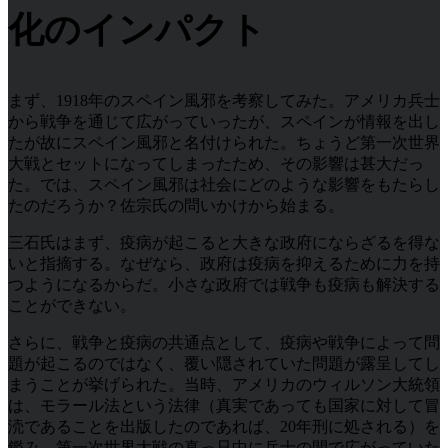
化のインパクト
まず、1918年のスペイン風邪を考察してみた。アメリカ兵士
から戦争を通じて広がっていったが、スペインが情報を出し
たが故にスペイン風邪と名付けられた。ちょうど第一次世界
大戦とセットになってしまったため、その影響は甚大だっ
た。では、スペイン風邪は社会にどのような影響をもたらし
たのだろうか？佐宗氏の問いかけから始まる。
三石氏はまず、疫病が起こると大きな政府にならざるを得な
いと指摘する。なぜなら、政府は疫病を抑えるために力を持
つようになるからだ。小さな政府では戦争も疫病も解決する
ことができない。
さらに、戦争と疫病の共通点として、疫病や戦争によって問
題が起こるのではなく、覆い隠されていた問題が露呈してし
まうことが挙げられた。当時、アメリカのウィルソン大統領
は、モラール法という法律（真実であっても国家に対して冒
涜であることを出版したのであれば、20年刑に処される）を
鑑み、第一次世界大戦の真っ只中に兵士の間で広がっていた