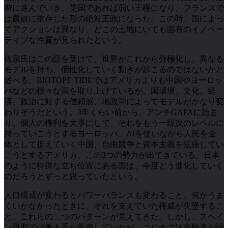
階に進んでいき、英国であれば弱い王権になり、フランスで
は農奴に依存した形の絶対王政になった。この時、国によっ
てアクションは異なり、どこの土地にいても固有のイノベー
ティブな性質が見られたという。
佐宗氏はこの話を受けて、世界がこれから分極化し、異なる
モデルを持ち、個性化していく動きが起こるのではないかと
述べる。BIOTOPE TIDEではアメリカよりも中国やヨーロッ
パなどの様々な国を取り上げているが、国環境、文化、経
済、政治に対する信頼感、地政学によってモデルがかなり変
わりそうだという。3年くらい前から、アンチGAFAに始ま
り、個人の権利を大事にして、それをもう一段次のレベルに
持っていこうとするヨーロッパ、AIを使いながら人民を全
体として捉えていく中国、自由競争と資本主義を拡張してい
こうとするアメリカ、この3つの勢力が出てきている。日本
のように特殊な立ち位置にある国は、今度どう進化していく
のだろうとずっと思っていたという。
人口構成が変わるとパワーバランスも変わること、何かうま
くいかなかったときに、それを支えていた権威が失墜するこ
と、これらの二つのパターンが見えてきた。しかし、スペイ
ン風邪では働き手が疾患していたが、コロナでは高齢者が弱