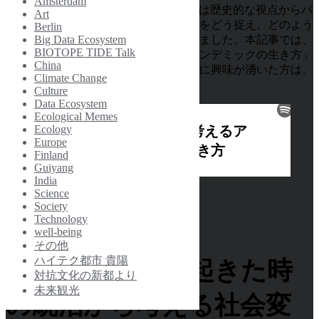
Amsterdam
Facebook Liveで行われました。対談では歴史的な視点からパ
Art
ンデミックを扱い、私たちがコロナ禍をどう捉え、どのよう
Berlin
Big Data Ecosystem
に生きていくべきかについて議論されました。本記事では、
BIOTOPE TIDE Talk
この対談「歴史学者と考えるポストパンデミックの生き方」
China
についてレポートします。議論の全貌に興味が湧いた方は、
Climate Change
ぜひポッドキャストへ！
Culture
Data Ecosystem
Ecological Memes
Ecology
Europe
Finland
Guiyang
India
Science
Society
Technology
well-being
その他
ハイテク都市 貴陽
スペイン風邪が起きた時
対抗文化の新都より
未来観光
の統治から考える社会変