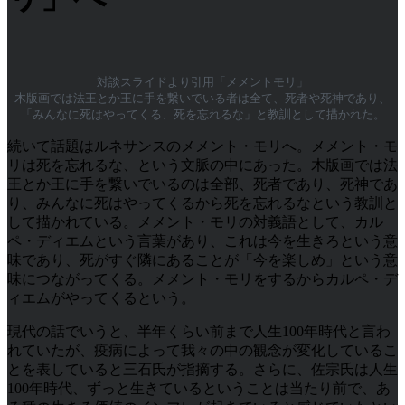
対談スライドより引用「メメントモリ」
木版画では法王とか王に手を繋いでいる者は全て、死者や死神であり、
「みんなに死はやってくる、死を忘れるな」と教訓として描かれた。
続いて話題はルネサンスのメメント・モリへ。メメント・モ
リは死を忘れるな、という文脈の中にあった。木版画では法
王とか王に手を繋いでいるのは全部、死者であり、死神であ
り、みんなに死はやってくるから死を忘れるなという教訓と
して描かれている。メメント・モリの対義語として、カル
ペ・ディエムという言葉があり、これは今を生きろという意
味であり、死がすぐ隣にあることが「今を楽しめ」という意
味につながってくる。メメント・モリをするからカルペ・デ
ィエムがやってくるという。
現代の話でいうと、半年くらい前まで人生100年時代と言わ
れていたが、疫病によって我々の中の観念が変化しているこ
とを表していると三石氏が指摘する。さらに、佐宗氏は人生
100年時代、ずっと生きているということは当たり前で、あ