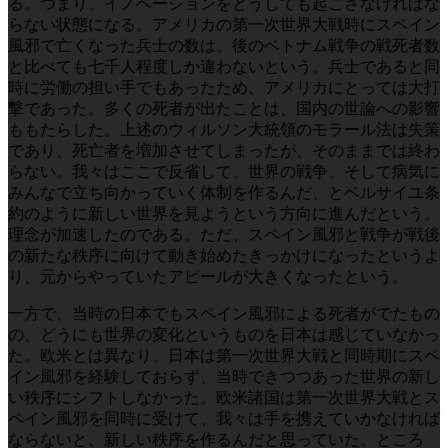
る。つまり、イノベーションをどうしても起こさなければな
らない状態になる。アメリカの第一次世界大戦時にスペイン
風邪で亡くなった兵士の数は、後のベトナム戦争の戦死者数
と比べても七千人程度しか違わないという。兵士であると同
時に労働の担い手でもあったため、アメリカにとっては大打
撃であった。多くの死者が出たことは、国内の世論への影響
ももたらした。上述のウィルソン大統領のモラール法は失策
であり、死亡者を増加させてしまったが、そのままでは終わ
らない。我々はここで反省して、世界の戦争、そして病気に
みんなで立ち向かっていく体制を作るんだ、とベルサイユ条
約のように新しい世界を見ようという方向に進んだという。
理念が加速したのである。ただ、スペイン風邪と戦争が戦後
の新たな秩序に向けて動き始めたきっかけになったというよ
り、元からやっていたアピールが大きくなったという。
一方で、当時の日本でもスペイン風邪による死者がでたもの
の、どうにも世界の変化というものを日本は感じていなかっ
た。欧米とは異なり、日本は第一次世界大戦と同時期にスペ
イン風邪を経験しておらず、当時できつつあった世界の新し
い秩序にシフトしなかった。欧米諸国は第一次世界大戦とス
ペイン風邪を同時に受けて、我々は手を携えていかなければ
ならないと、新しい秩序を作るんだと思っていた。ところ