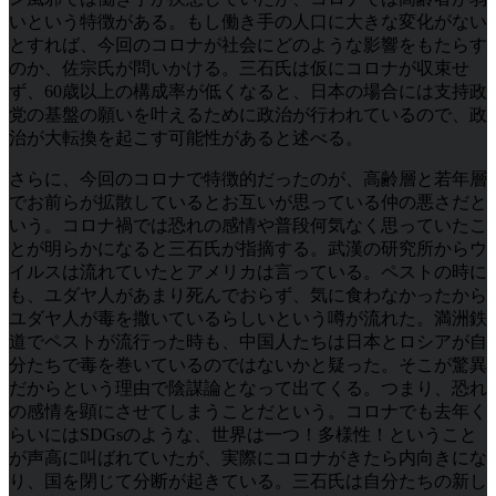
いという特徴がある。もし働き手の人口に大きな変化がない
とすれば、今回のコロナが社会にどのような影響をもたらす
のか、佐宗氏が問いかける。三石氏は仮にコロナが収束せ
ず、60歳以上の構成率が低くなると、日本の場合には支持政
党の基盤の願いを叶えるために政治が行われているので、政
治が大転換を起こす可能性があると述べる。
さらに、今回のコロナで特徴的だったのが、高齢層と若年層
でお前らが拡散しているとお互いが思っている仲の悪さだと
いう。コロナ禍では恐れの感情や普段何気なく思っていたこ
とが明らかになると三石氏が指摘する。武漢の研究所からウ
イルスは流れていたとアメリカは言っている。ペストの時に
も、ユダヤ人があまり死んでおらず、気に食わなかったから
ユダヤ人が毒を撒いているらしいという噂が流れた。満洲鉄
道でペストが流行った時も、中国人たちは日本とロシアが自
分たちで毒を巻いているのではないかと疑った。そこが驚異
だからという理由で陰謀論となって出てくる。つまり、恐れ
の感情を顕にさせてしまうことだという。コロナでも去年く
らいにはSDGsのような、世界は一つ！多様性！ということ
が声高に叫ばれていたが、実際にコロナがきたら内向きにな
り、国を閉じて分断が起きている。三石氏は自分たちの新し