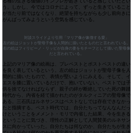
る種の生きる価値のインフレが起きていると感じていたとい
う。しかし、今ではコロナによって、ずっと生きていること
が当たり前ではなくなり、絶望を持ちながらも少し前向きに
がんばってみようという空気を感じている。
対談スライドより引用「マリア像が象徴する愛」
左の絵はジョットが聖母子像を人間的に描いたとものだと言われている。
右の絵はフィリピーノ・リッピが自身の妻をモチーフとして描いた聖母像
だと言われている。
上記のマリア像の絵画は、プレペストとポストペストの違い
を良く表しているという。左の絵はジョットが聖母子像を人
間的に描いたもので、表情が堅いようにみえる。そして、イ
エスを膝に置いているだけで、抱いていない。ペストでは子
供を捨てなければならず、親子の絆が断絶していた死の舞踏
時代から、内省を経て描かれたのがタルクィニアの聖母像で
ある。三石氏はルネサンスはペストなしでは存在できなかっ
たと指摘する。ペスト時代では、自分たちってなんなんだっ
けということをメメント・モリで内省した結果、今を生きる
ということに気づき、理性の正解として人間賛美のルネサン
スに向かっていった。自分たちは何なのか、自分たちが生き
ている社会は何なのかを再定義する社会において、それを淡