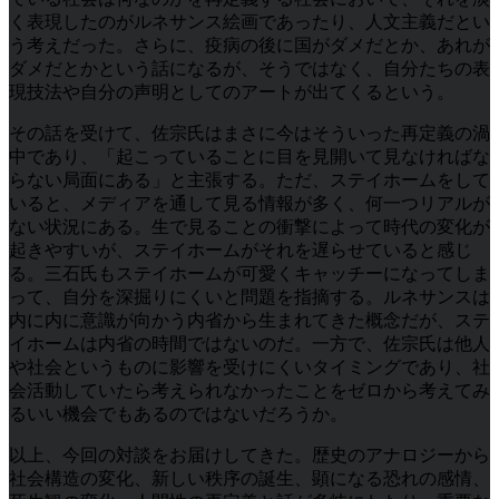
く表現したのがルネサンス絵画であったり、人文主義だとい
う考えだった。さらに、疫病の後に国がダメだとか、あれが
ダメだとかという話になるが、そうではなく、自分たちの表
現技法や自分の声明としてのアートが出てくるという。
その話を受けて、佐宗氏はまさに今はそういった再定義の渦
中であり、「起こっていることに目を見開いて見なければな
らない局面にある」と主張する。ただ、ステイホームをして
いると、メディアを通して見る情報が多く、何一つリアルが
ない状況にある。生で見ることの衝撃によって時代の変化が
起きやすいが、ステイホームがそれを遅らせていると感じ
る。三石氏もステイホームが可愛くキャッチーになってしま
って、自分を深掘りにくいと問題を指摘する。ルネサンスは
内に内に意識が向かう内省から生まれてきた概念だが、ステ
イホームは内省の時間ではないのだ。一方で、佐宗氏は他人
や社会というものに影響を受けにくいタイミングであり、社
会活動していたら考えられなかったことをゼロから考えてみ
るいい機会でもあるのではないだろうか。
以上、今回の対談をお届けしてきた。歴史のアナロジーから
社会構造の変化、新しい秩序の誕生、顕になる恐れの感情、