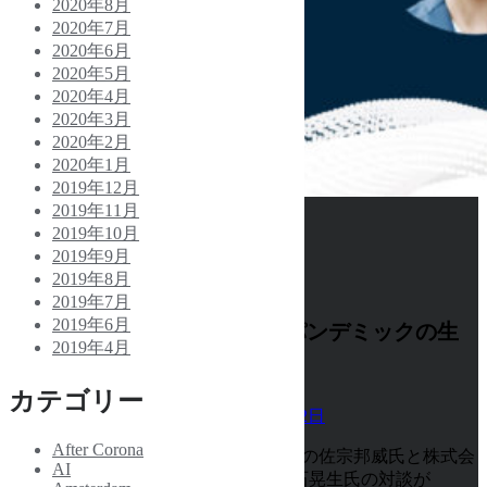
2020年8月
2020年7月
2020年6月
2020年5月
2020年4月
2020年3月
2020年2月
2020年1月
2019年12月
2019年11月
2019年10月
対 談 記 事
2019年9月
2019年8月
BIOTOPE TIDE Talk #1
2019年7月
2019年6月
「歴史学者と考えるポストパンデミックの生
2019年4月
き方」
カテゴリー
Published by
BIOTOPE
on
2020年10月12日
After Corona
2020年4月末に株式会社BIOTOPE代表の佐宗邦威氏と株式会
AI
社goscobe代表かつ歴史学者である三石晃生氏の対談が