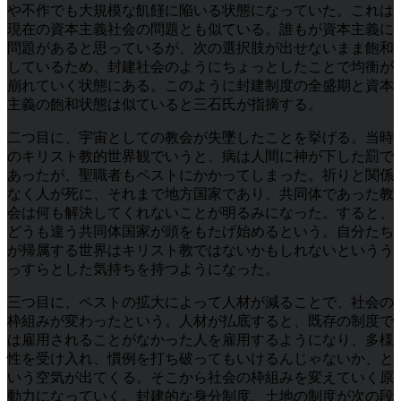
や不作でも大規模な飢饉に陥いる状態になっていた。これは
現在の資本主義社会の問題とも似ている。誰もが資本主義に
問題があると思っているが、次の選択肢が出せないまま飽和
しているため、封建社会のようにちょっとしたことで均衡が
崩れていく状態にある。このように封建制度の全盛期と資本
主義の飽和状態は似ていると三石氏が指摘する。
二つ目に、宇宙としての教会が失墜したことを挙げる。当時
のキリスト教的世界観でいうと、病は人間に神が下した罰で
あったが、聖職者もペストにかかってしまった。祈りと関係
なく人が死に、それまで地方国家であり、共同体であった教
会は何も解決してくれないことが明るみになった。すると、
どうも違う共同体国家が頭をもたげ始めるという。自分たち
が帰属する世界はキリスト教ではないかもしれないというう
っすらとした気持ちを持つようになった。
三つ目に、ペストの拡大によって人材が減ることで、社会の
枠組みが変わったという。人材が払底すると、既存の制度で
は雇用されることがなかった人を雇用するようになり、多様
性を受け入れ、慣例を打ち破ってもいけるんじゃないか、と
いう空気が出てくる。そこから社会の枠組みを変えていく原
動力になっていく。封建的な身分制度、土地の制度が次の段