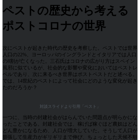
ペストの歴史から考える
ポストコロナの世界
次にペストが起きた時代の歴史を考察した。ペストでは世界
人口の22%、ヨーロッパのイングランドとイタリアでは人口
の8割が亡くなった。三石氏はコロナの広がり方はスペイン
風邪に似ているが、社会的な影響や変化においてはペストレ
ベルであり、次に来るべき世界はポストペストだと述べる。
では、14世紀のペストによって社会にどのような変化が起き
たのだろうか？
対談スライドより引用「ペスト」
一つに、当時の封建社会がはらんでいた問題点が明らかにな
ったことである。封建社会では、稼げば稼ぐほど農奴はどん
どん豊かになるため、人口が増大していた。そうして人口が
膨張して生産力がギリギリまで伸び、ちょっとした天候不順