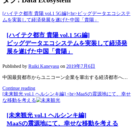
[ハイテク都市 貴陽 vol.1 5G編]<br>ビッグデータエコシステ
ムを実装して経済発展を遂げた中国「貴陽」
[ハイテク都市 貴陽 vol.1 5G編]
ビッグデータエコシステムを実装して経済発
展を遂げた中国「貴陽」
Published by
Ruiki Kaneyasu
on
2019年7月6日
中国最貧都市からユニコーン企業を輩出する経済都市へ…
Continue reading
[ハ
[未来観光 vol.1 ヘルシンキ編] <br>MaaSの震源地にて、幸せ
イ
な移動を考える
テ
ク
都
[未来観光 vol.1 ヘルシンキ編]
市
MaaSの震源地にて、幸せな移動を考える
貴
陽