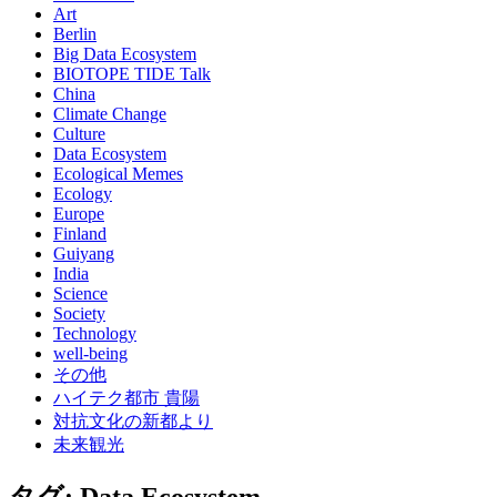
Art
Berlin
Big Data Ecosystem
BIOTOPE TIDE Talk
China
Climate Change
Culture
Data Ecosystem
Ecological Memes
Ecology
Europe
Finland
Guiyang
India
Science
Society
Technology
well-being
その他
ハイテク都市 貴陽
対抗文化の新都より
未来観光
タグ: Data Ecosystem