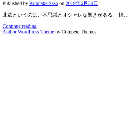
Published by
Kunitake Saso
on
2019年6月30日
vol.1
5G
北欧というのは、不思議とオシャレな響きがある。 憧…
編]
<br>
Continue reading
[未
ビ
Author WordPress Theme
by Compete Themes
来
ッ
観
グ
光
デ
vol.1
ー
ヘ
タ
ル
エ
シ
コ
ン
シ
キ
ス
編]
テ
<br>MaaS
ム
の
を
震
実
源
装
地
し
に
て
て、
経